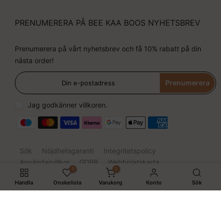
PRENUMERERA PÅ BEE KAA BOOS NYHETSBREV
Prenumerera på vårt nyhetsbrev och få 10% rabatt på din
nästa order!
Prenumerera
Jag godkänner villkoren.
Sök
Nöjdhetsgaranti
Integritetspolicy
Användarvillkor
GDPR
Webbplatskarta
0
0
Handla
Önskelista
Varukorg
Konto
Sök