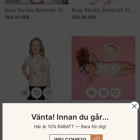
Rosa Randig Baddräkt för Ungdomar
Rosa Randig Baddräkt för Barn
329.00 SEK
329.00 SEK
Blommig T-shirt för Barn med Rosa Rosor
Blommig Baddräkt för Barn med Rosa Rosor
299.00 SEK
299.00 SEK
Vänta! Innan du går...
Här är 10% RABATT — Bara för dig!
WELCOME10