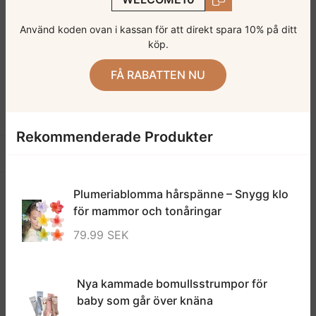
Använd koden ovan i kassan för att direkt spara 10% på ditt
köp.
FÅ RABATTEN NU
Rekommenderade Produkter
Blommiga Leggings för Barn med Rosa Rosor
BEE KAA BOO Ekologisk Babybody – Söt Bidesign
Öppna sidofält
299.00 SEK
199.00 SEK
Plumeriablomma hårspänne – Snygg klo
för mammor och tonåringar
79.99 SEK
Nya kammade bomullsstrumpor för
baby som går över knäna