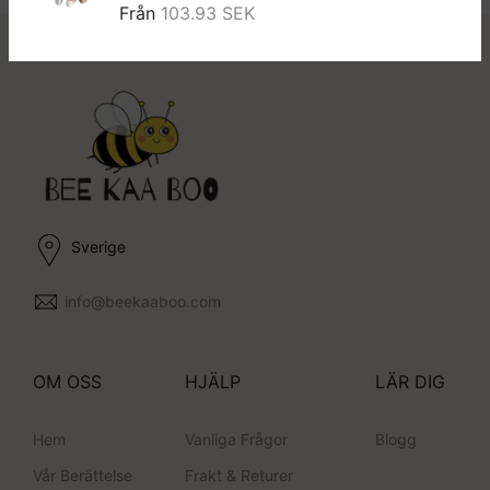
Från
103.93 SEK
Sverige
info@beekaaboo.com
OM OSS
HJÄLP
LÄR DIG
Hem
Vanliga Frågor
Blogg
Vår Berättelse
Frakt & Returer