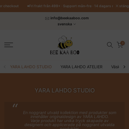
Hoppa
stäng
ker checkout
Fri frakt från 499+ · Support mån–fre · 14 dagars returrätt
till
innehåll
info@beekaaboo.com
svenska
0
YARA LAHDO STUDIO
YARA LAHDO ATELIER
Väskor o
YARA LAHDO STUDIO
En noggrant utvald kollektion med produkter som
innehåller originaldesign av YARA LAHDO.
Varje produkt har unika tryck skapade av
designern och applicerade på noggrant utvalda
produkter.