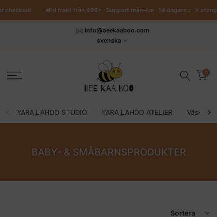
Hoppa
stäng
ker checkout
Fri frakt från 499+ · Support mån–fre · 14 dagars returrätt
till
innehåll
info@beekaaboo.com
svenska
0
YARA LAHDO STUDIO
YARA LAHDO ATELIER
Väskor o
BABY- & SMÅBARNSPRODUKTER
Sortera