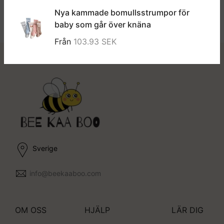
Nya kammade bomullsstrumpor för
baby som går över knäna
Från
103.93 SEK
Sverige
info@beekaaboo.com
OM OSS
HJÄLP
LÄR DIG