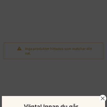
Inga produkter hittades som matchar ditt
val.
Vänta! Innan du går...