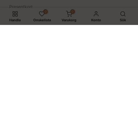
Presentkort
0
0
Rea
Handla
Önskelista
Varukorg
Konto
Sök
PRENUMERERA PÅ BEE KAA BOOS NYHETSBREV
Prenumerera på vårt nyhetsbrev och få 10% rabatt på din
nästa order!
Prenumerera
Jag godkänner villkoren.
Sök
Nöjdhetsgaranti
Integritetspolicy
Användarvillkor
GDPR
Webbplatskarta