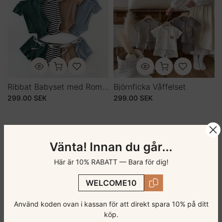
Ribbat Babyset med Romper och Shorts
Björnficka Våffelset
299.00 SEK
299.00 SEK
Vänta! Innan du går...
Här är 10% RABATT — Bara för dig!
WELCOME10
Använd koden ovan i kassan för att direkt spara 10% på ditt
köp.