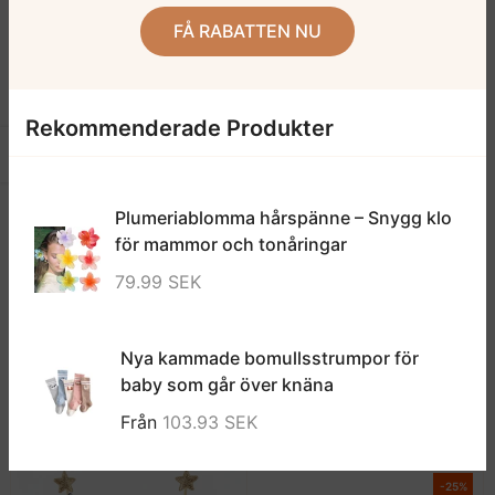
FÅ RABATTEN NU
Musslinset Med Skjorta Och Shorts
Eleganta Tofflor Med Rosettdetalj
349.00 SEK
269.00 SEK
Rekommenderade Produkter
-27%
-24%
Öppna sidofält
Plumeriablomma hårspänne – Snygg klo
för mammor och tonåringar
79.99 SEK
Nya kammade bomullsstrumpor för
Prinsesskor Med Blomspets
Babysandaler Med Rosettdetalj
baby som går över knäna
449.00 SEK
329.00 SEK
329.00 SEK
249.00 SEK
Från
103.93 SEK
-25%