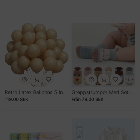
Retro Latex Balloons 5 Inch 50 Pack Party Decoration
Greppstrumpor Med Söta Djurmotiv För Små Fötter
119.00 SEK
Från
79.00 SEK