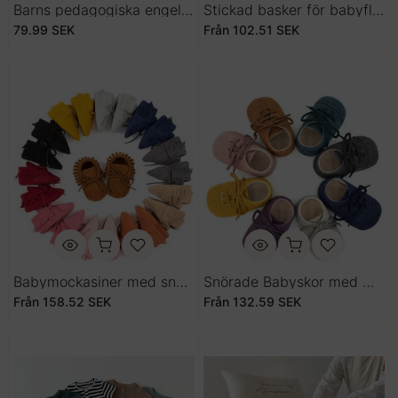
Barns pedagogiska engelska inlärningskort
Stickad basker för babyflicka
79.99 SEK
Från
102.51 SEK
Babymockasiner med snörning
Snörade Babyskor med Mjuk Sula – Unisex Småbarnsskor för Vår & Höst
Från
158.52 SEK
Från
132.59 SEK