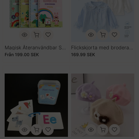
Magisk Återanvändbar Skrivbok För Barn Handstilsträning Med Spårningssidor Och Suddbar Penna Set
Flickskjorta med broderad bomull, långärmad – mjuk blommig krage
Från
199.00 SEK
169.99 SEK