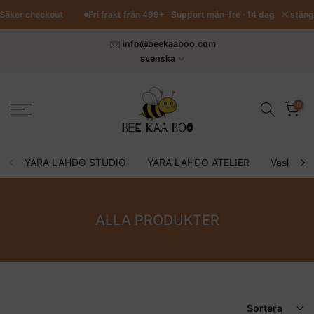
Hoppa
stäng
 · Säker checkout
Fri frakt från 499+ · Support mån–fre · 14 dagars retu
till
innehåll
info@beekaaboo.com
svenska
0
YARA LAHDO STUDIO
YARA LAHDO ATELIER
Väskor o
ALLA PRODUKTER
Sortera