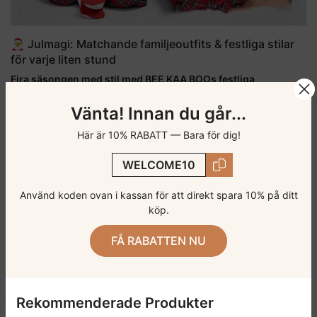
🎅 Julmagi: Matchande familjeoutfits & festliga stilar
för varje liten stund
Fira säsongen med stil med BEE KAA BOOs festliga
kollektion! Upptäck bedårande matchande familjeoutfits,
Vänta! Innan du går...
mysiga babydräkter och glittrande julaccessoarer — perfekta
för varje härlig julstund.
Här är 10% RABATT — Bara för dig!
WELCOME10
FORTSÄTT LÄSA
Använd koden ovan i kassan för att direkt spara 10% på ditt
köp.
FÅ RABATTEN NU
Rekommenderade Produkter