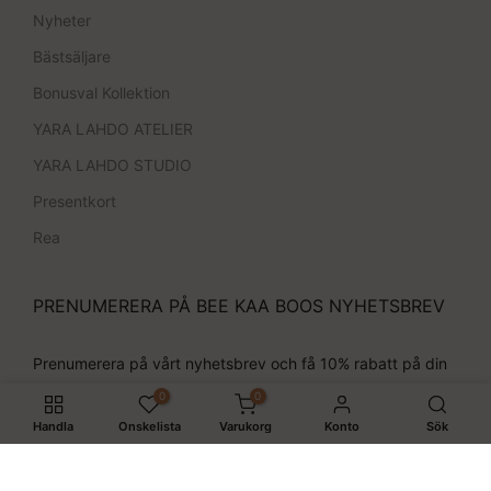
Nyheter
Bästsäljare
Bonusval Kollektion
YARA LAHDO ATELIER
YARA LAHDO STUDIO
Presentkort
Rea
PRENUMERERA PÅ BEE KAA BOOS NYHETSBREV
Prenumerera på vårt nyhetsbrev och få 10% rabatt på din
nästa order!
0
0
Handla
Önskelista
Varukorg
Konto
Sök
Prenumerera
Jag godkänner villkoren.