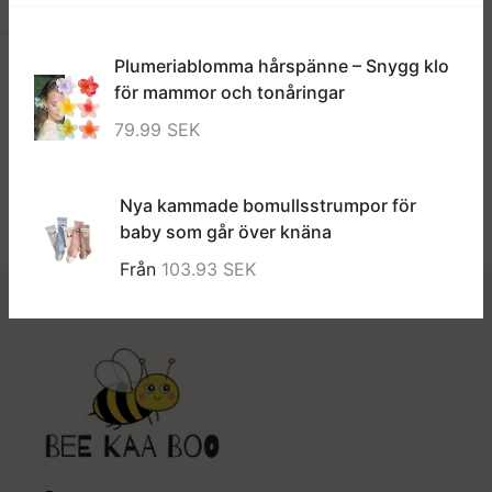
Öppna sidofält
Plumeriablomma hårspänne – Snygg klo
för mammor och tonåringar
79.99 SEK
Nya kammade bomullsstrumpor för
baby som går över knäna
Från
103.93 SEK