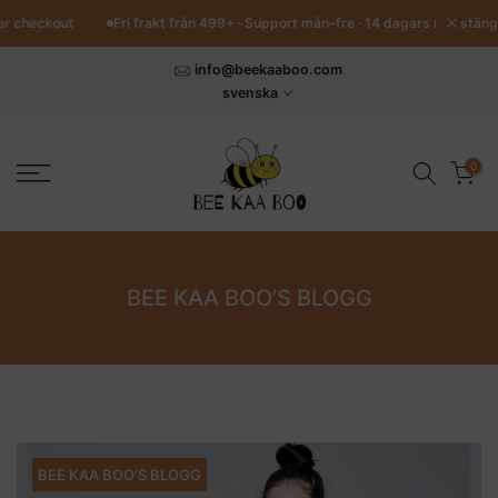
Hoppa
stäng
äker checkout
Fri frakt från 499+ · Support mån–fre · 14 dagars returrätt
till
innehåll
info@beekaaboo.com
svenska
0
BEE KAA BOO’S BLOGG
BEE KAA BOO’S BLOGG